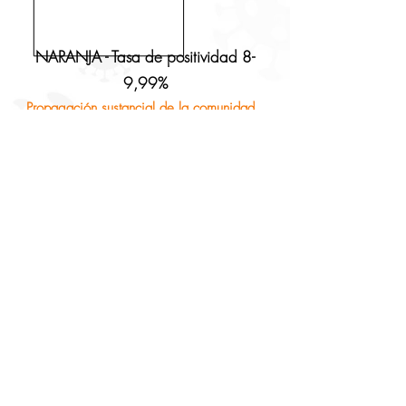
NARANJA - Tasa de positividad 8-
9,99%
Propagación sustancial de la comunidad
Máscara en el interior
Máscara al aire libre cuando el distanciamiento
social no sea posible
Pantalla de temperatura al entrar
Solo voluntarios vacunados
Cambios en el código de color
comunicados a través de la aplicación
Remind.
Se espera la próxima actualización el 10
de diciembre:
vea los datos del condado
de Mecklenburg